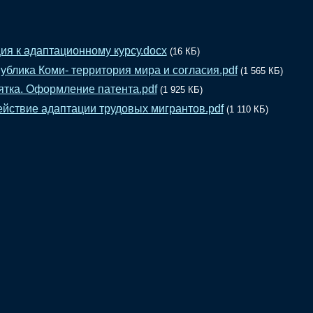
ия к адаптационному курсу.docx
(16 КБ)
ублика Коми- территория мира и согласия.pdf
(1 565 КБ)
тка. Оформление патента.pdf
(1 925 КБ)
йствие адаптации трудовых мигрантов.pdf
(1 110 КБ)