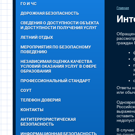
ГО И ЧС
Главная
ДОРОЖНАЯ БЕЗОПАСНОСТЬ
Инт
СВЕДЕНИЯ О ДОСТУПНОСТИ ОБЪЕКТА
И ДОСТУПНОСТИ ПОЛУЧЕНИЯ УСЛУГ
Обращени
ЛЕТНИЙ ОТДЫХ
рассмотр
граждан 
МЕРОПРИЯТИЯ ПО БЕЗОПАСНОМУ
ПОВЕДЕНИЮ
НЕЗАВИСИМАЯ ОЦЕНКА КАЧЕСТВА
УСЛОВИЙ ОКАЗАНИЯ УСЛУГ В СФЕРЕ
ОБРАЗОВАНИЯ
ПРОФЕССИОНАЛЬНЫЙ СТАНДАРТ
Ответы н
СОУТ
или обыч
ТЕЛЕФОН ДОВЕРИЯ
Одноврем
Российск
КОНТАКТЫ
выражени
оставить
АНТИТЕРРОРИСТИЧЕСКАЯ
недопуст
БЕЗОПАСНОСТЬ
В случае
ИНФОРМАЦИОННАЯ БЕЗОПАСНОСТЬ
по сущес