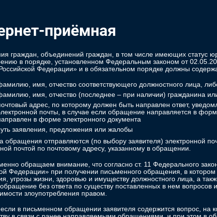
ернет-приёмная
я граждан, объединений граждан, в том числе имеющих статус юр
ению в порядке, установленном Федеральным законом от 02.05.
Российской Федерации» и в обязательном порядке должны содержа
фамилию, имя, отчество соответствующего должностного лица, либ
фамилию, имя, отчество (последнее – при наличии) гражданина и
почтовый адрес, по которому должен быть направлен ответ, уведо
электронной почты, в случае если обращение направляется в форм
направлен в форме электронного документа
суть заявления, предложения или жалобы
а обращения отправляются (по выбору заявителя) электронной по
ной почтой по почтовому адресу, указанному в обращении.
енно обращаем внимание, что согласно ст. 11 Федерального зак
ой Федерации» при получении письменного обращения, в котором
я, угрозы жизни, здоровью и имуществу должностного лица, а так
 обращение без ответа по существу поставленных в нем вопросов
имости злоупотребления правом.
 если в письменном обращении заявителя содержится вопрос, на 
тву в связи с ранее направляемыми обращениями, и при этом в о