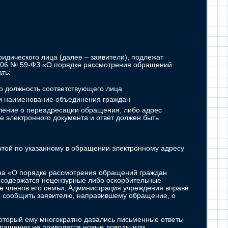
идического лица (далее – заявители), подлежат
2006 № 59-ФЗ «О порядке рассмотрения обращений
ть:
о должность соответствующего лица
ли наименование объединения граждан
мление о переадресации обращения, либо адрес
е электронного документа и ответ должен быть
чтой по указанному в обращении электронному адресу
она «О порядке рассмотрения обращений граждан
 содержатся нецензурные либо оскорбительные
же членов его семьи, Администрация учреждения вправе
 и сообщить заявителю, направившему обращение, о
который ему многократно давались письменные ответы
бращении не приводятся новые доводы или