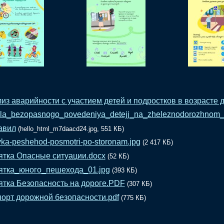
из аварийности с участием детей и подростков в возрасте до
ila_bezopasnogo_povedeniya_detejj_na_zheleznodorozhnom_t
авил
(hello_html_m7daacd24.jpg, 551 КБ)
ovka-peshehod-posmotri-po-storonam.jpg
(2 417 КБ)
тка Опасные ситуации.docx
(52 КБ)
тка_юного_пешехода_01.jpg
(393 КБ)
тка Безопасность на дороге.PDF
(307 КБ)
орт дорожной безопасности.pdf
(775 КБ)