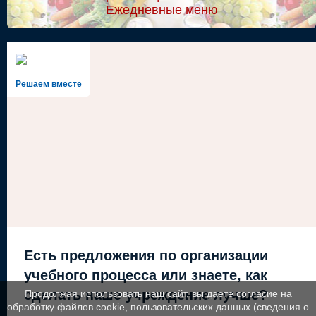
Ежедневные меню
Решаем вместе
Есть предложения по организации
учебного процесса или знаете, как
сделать наше учреждение лучше?
Продолжая использовать наш сайт, вы даете согласие на
обработку файлов cookie, пользовательских данных (сведения о