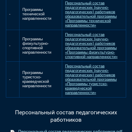
Персональный состав
педагогических (научно-
Программы
педагогических) работников
-
технической
образовательной программы
направленности
«Программы технической
направленности»
Персональный состав
Программы
педагогических (научно-
физкультурно-
педагогических) работников
-
спортивной
образовательной программы
направленности
«Программы физкультурно-
спортивной направленности»
Персональный состав
педагогических (научно-
Программы
педагогических) работников
туристско-
-
образовательной программы
краеведческой
«Программы туристско-
направленности
краеведческой
направленности»
Персональный состав педагогических
работников
Персональный состав педагогических работников.pdf