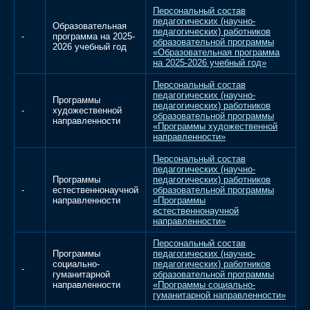
Персональный состав
педагогических (научно-
Образовательная
педагогических) работников
-
программа на 2025-
образовательной программы
2026 учебный год
«Образовательная программа
на 2025-2026 учебный год»
Персональный состав
педагогических (научно-
Программы
педагогических) работников
-
художественной
образовательной программы
направленности
«Программы художественной
направленности»
Персональный состав
педагогических (научно-
Программы
педагогических) работников
-
естественнонаучной
образовательной программы
направленности
«Программы
естественнонаучной
направленности»
Персональный состав
Программы
педагогических (научно-
социально-
педагогических) работников
-
гуманитарной
образовательной программы
направленности
«Программы социально-
гуманитарной направленности»