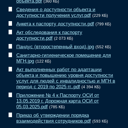
объекта.pdf
(360 КБ)
Сведения о доступности объекта и
доступности получения услуг.pdf
(229 КБ)
Анкета к паспорту доступности.pdf
(799 КБ)
Акт обследования к паспорту
доступности.pdf
(2 073 КБ)
Пандус (второстепенный вход).jpg
(552 КБ)
Санитарно-гигиеническое помещение для
МГН.jpg
(122 КБ)
Акт выполненных работ по адаптации
объекта и повышению уровня доступности
услуг для людей с инвалидностью и МГН в
период с 2019 по 2025 гг..pdf
(4 394 КБ)
Приложение № 4 к Паспорту ОСИ от
13.05.2019 г. Дорожная карта ОСИ от
05.03.2025.pdf
(785 КБ)
Приказ об утверждении порядка
взаимодействия сотрудников.pdf
(593 КБ)