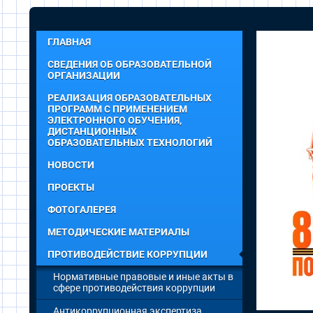
ГЛАВНАЯ
СВЕДЕНИЯ ОБ ОБРАЗОВАТЕЛЬНОЙ
ОРГАНИЗАЦИИ
РЕАЛИЗАЦИЯ ОБРАЗОВАТЕЛЬНЫХ
ПРОГРАММ С ПРИМЕНЕНИЕМ
ЭЛЕКТРОННОГО ОБУЧЕНИЯ,
ДИСТАНЦИОННЫХ
ОБРАЗОВАТЕЛЬНЫХ ТЕХНОЛОГИЙ
НОВОСТИ
ПРОЕКТЫ
ФОТОГАЛЕРЕЯ
МЕТОДИЧЕСКИЕ МАТЕРИАЛЫ
ПРОТИВОДЕЙСТВИЕ КОРРУПЦИИ
Нормативные правовые и иные акты в
сфере противодействия коррупции
Антикоррупционная экспертиза