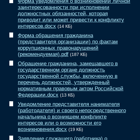
Форма уведомления о возникновении личной
заинтересованности при исполнении
должностных обязанностей, которая
приводит или может привести к конфликту
интересов.docx
(14 КБ)
Форма обращения гражданина
(представителя организации) по фактам
коррупционных правонарушений
(рекомендуемая).pdf
(187 КБ)
Обращение гражданина, замещавшего в
государственном органе должность
государственной службы, включенную в
перечень должностей, утвержденный
нормативным правовым актом Российской
Федерации.docx
(13 КБ)
Уведомление представителя нанимателя
(работодателя) и своего непосредственного
начальника о возникшем конфликте
интересов или о возможности его
возникновения.docx
(19 КБ)
Заявление служащего (работника) о