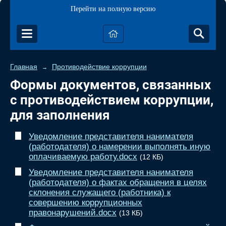
Перейти на полную версию
Главная
Противодействие коррупции
→
Формы документов, связанных
с противодействием коррупции,
для заполнения
Уведомление представителя нанимателя
(работодателя) о намерении выполнять иную
оплачиваемую работу.docx
(12 КБ)
Уведомление представителя нанимателя
(работодателя) о фактах обращения в целях
склонения служащего (работника) к
совершению коррупционных
правонарушений.docx
(13 КБ)