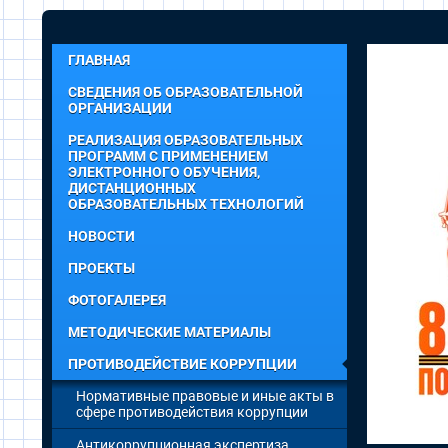
ГЛАВНАЯ
СВЕДЕНИЯ ОБ ОБРАЗОВАТЕЛЬНОЙ
ОРГАНИЗАЦИИ
РЕАЛИЗАЦИЯ ОБРАЗОВАТЕЛЬНЫХ
ПРОГРАММ С ПРИМЕНЕНИЕМ
ЭЛЕКТРОННОГО ОБУЧЕНИЯ,
ДИСТАНЦИОННЫХ
ОБРАЗОВАТЕЛЬНЫХ ТЕХНОЛОГИЙ
НОВОСТИ
ПРОЕКТЫ
ФОТОГАЛЕРЕЯ
МЕТОДИЧЕСКИЕ МАТЕРИАЛЫ
ПРОТИВОДЕЙСТВИЕ КОРРУПЦИИ
Нормативные правовые и иные акты в
сфере противодействия коррупции
Антикоррупционная экспертиза