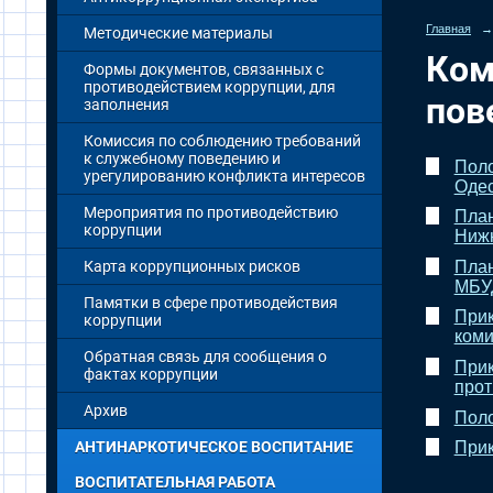
Главная
→
Методические материалы
Ком
Формы документов, связанных с
противодействием коррупции, для
пов
заполнения
Комиссия по соблюдению требований
к служебному поведению и
Поло
урегулированию конфликта интересов
Одес
Мероприятия по противодействию
План
коррупции
Нижн
План
Карта коррупционных рисков
МБУД
Памятки в сфере противодействия
Прик
коррупции
коми
Обратная связь для сообщения о
Прик
фактах коррупции
прот
Архив
Поло
АНТИНАРКОТИЧЕСКОЕ ВОСПИТАНИЕ
Прик
ВОСПИТАТЕЛЬНАЯ РАБОТА