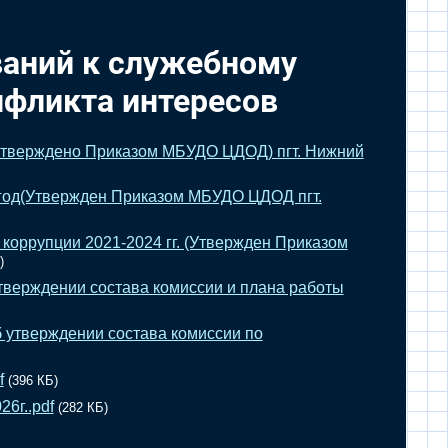
аний к служебному
нфликта интересов
утверждено Приказом МБУДО ЦДОД) пгт. Нижний
 год(Утвержден Приказом МБУДО ЦДОД пгт.
оррупции 2021-2024 гг. (Утвержден Приказом
)
тверждении состава комиссии и плана работы
б утверждении состава комиссии по
f
(396 КБ)
6г..pdf
(282 КБ)