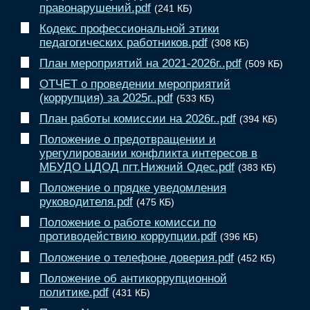
правонарушений.pdf
(241 КБ)
Кодекс профессиональной этики
педагогических работников.pdf
(308 КБ)
План мероприятий на 2021-2026г..pdf
(509 КБ)
ОТЧЕТ о проведении мероприятий
(коррупция) за 2025г..pdf
(533 КБ)
План работы комиссии на 2026г..pdf
(394 КБ)
Положение о предотвращении и
урегулировании конфликта интересов в
МБУДО ЦДОД пгт.Нижний Одес.pdf
(383 КБ)
Положение о прядке уведомления
руководителя.pdf
(475 КБ)
Положение о работе комисси по
противодействию коррупции.pdf
(396 КБ)
Положение о телефоне доверия.pdf
(452 КБ)
Положение об антикоррупционной
политике.pdf
(431 КБ)