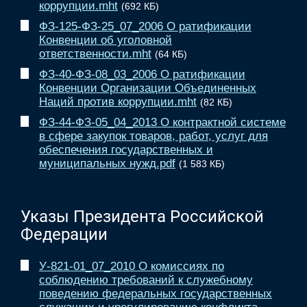
коррупции.mht
(692 КБ)
ФЗ-125-ФЗ-25_07_2006 О ратификации
Конвенции об уголовной
ответственности.mht
(64 КБ)
ФЗ-40-ФЗ-08_03_2006 О ратификации
Конвенции Организации Объединенных
Наций против коррупции.mht
(82 КБ)
ФЗ-44-ФЗ-05_04_2013 О контрактной системе
в сфере закупок товаров, работ, услуг для
обеспечения государственных и
муниципальных нужд.pdf
(1 583 КБ)
Указы Президента Российской
Федерации
У-821-01_07_2010 О комиссиях по
соблюдению требований к служебному
поведению федеральных государственных